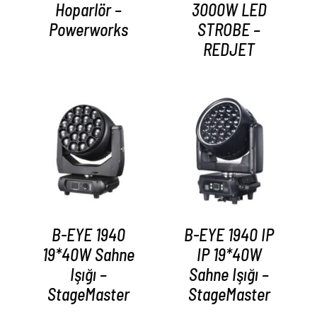
Hoparlör –
3000W LED
Powerworks
STROBE –
REDJET
AYRINTILAR
AYRINTILAR
B-EYE 1940
B-EYE 1940 IP
19*40W Sahne
IP 19*40W
Işığı –
Sahne Işığı –
StageMaster
StageMaster