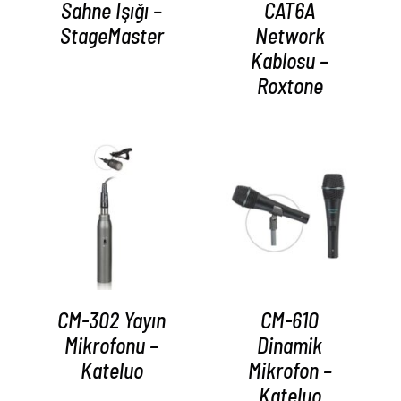
Sahne Işığı –
CAT6A
StageMaster
Network
Kablosu –
Roxtone
AYRINTILAR
AYRINTILAR
CM-302 Yayın
CM-610
Mikrofonu –
Dinamik
Kateluo
Mikrofon –
Kateluo