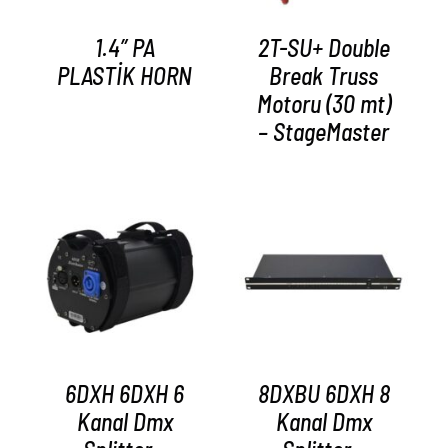
1.4” PA
2T-SU+ Double
PLASTİK HORN
Break Truss
Motoru (30 mt)
– StageMaster
AYRINTILAR
AYRINTILAR
6DXH 6DXH 6
8DXBU 6DXH 8
Kanal Dmx
Kanal Dmx