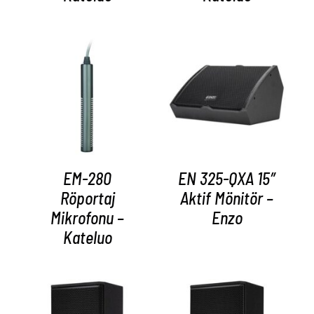
AYRINTILAR
AYRINTILAR
EM-280
EN 325-QXA 15″
Röportaj
Aktif Mönitör –
Mikrofonu –
Enzo
Kateluo