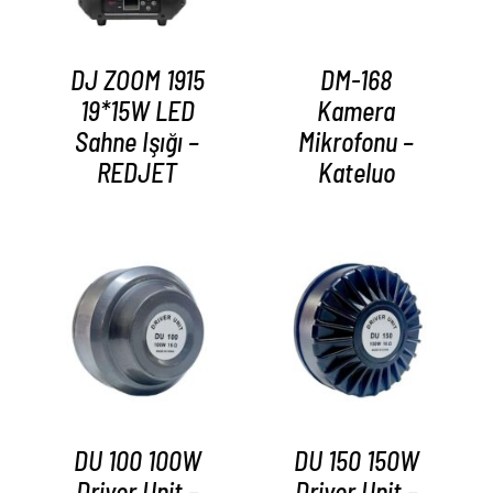
DJ ZOOM 1915
DM-168
19*15W LED
Kamera
Sahne Işığı –
Mikrofonu –
REDJET
Kateluo
AYRINTILAR
AYRINTILAR
DU 100 100W
DU 150 150W
Driver Unit –
Driver Unit –