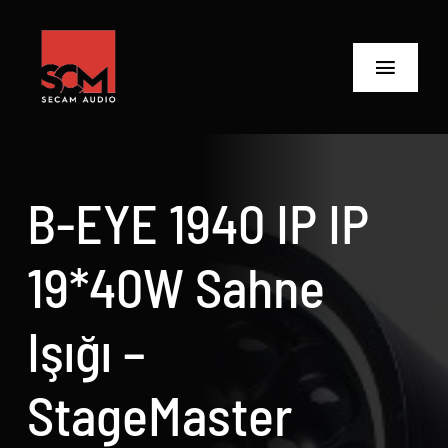
Skip
to
content
Toggle
Navigat
ANASAYFA
Ürünler
B-EYE 1940 IP IP
Biz Kimiz
19*40W Sahne
Neler Yaptık
Işığı –
Neler Yapıyoruz?
StageMaster
İletişime Geç