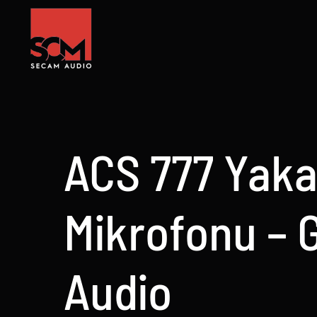
Skip
to
content
ACS 777 Yak
Mikrofonu – 
Audio