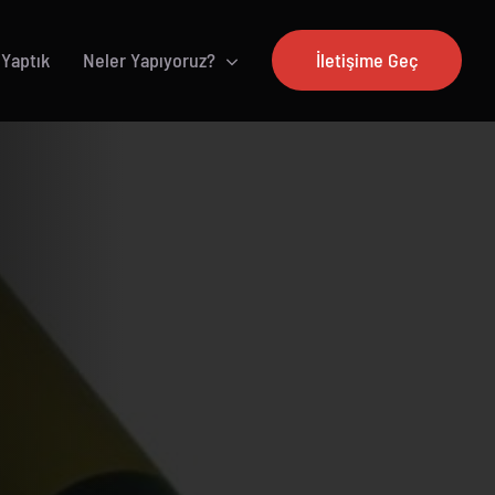
 Yaptık
Neler Yapıyoruz?
İletişime Geç