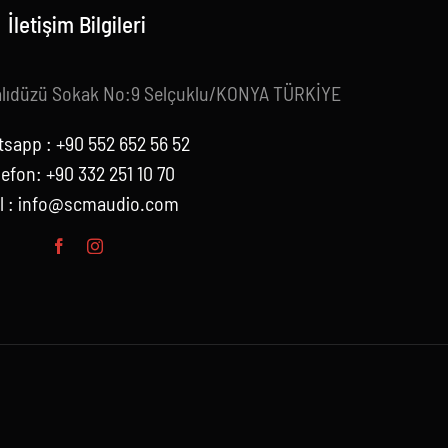
İletişim Bilgileri
alıdüzü Sokak No:9 Selçuklu/KONYA TÜRKİYE
sapp : +90 552 652 56 52
lefon: +90 332 251 10 70
l :
info@scmaudio.com
a