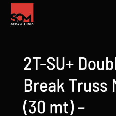
Skip
to
content
2T-SU+ Doub
Break Truss 
(30 mt) –