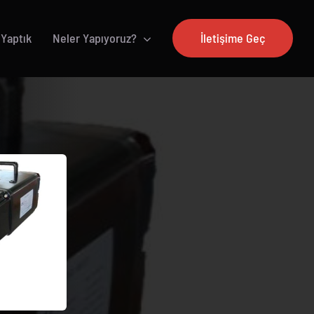
 Yaptık
Neler Yapıyoruz?
İletişime Geç