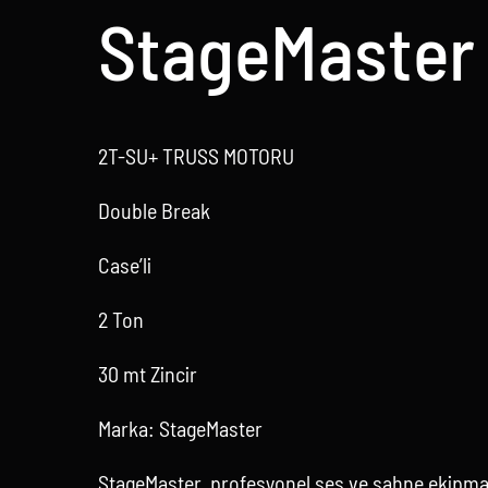
StageMaster
2T-SU+ TRUSS MOTORU
Double Break
Case’li
2 Ton
30 mt Zincir
Marka: StageMaster
StageMaster, profesyonel ses ve sahne ekipman