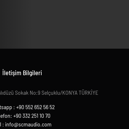
İletişim Bilgileri
alıdüzü Sokak No:9 Selçuklu/KONYA TÜRKİYE
sapp : +90 552 652 56 52
lefon: +90 332 251 10 70
l :
info@scmaudio.com