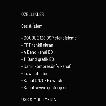
ÖZELLİKLER
Ses & İşlem
• DOUBLE 128 DSP efekt işlemci
• TFT renkli ekran
• 4 Band kanal EQ
• 11 Band grafik EQ
• Dahili kompresör (4 kanal)
• Low cut filter
• Kanal ON/OFF switch
• Kanal seviye göstergesi
USB & MULTIMEDIA