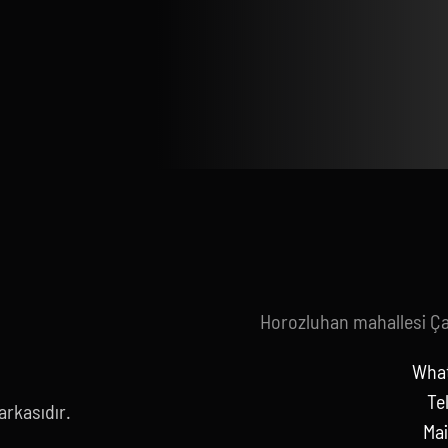
Horozluhan mahallesi Ç
What
Te
rkasıdır.
Mai