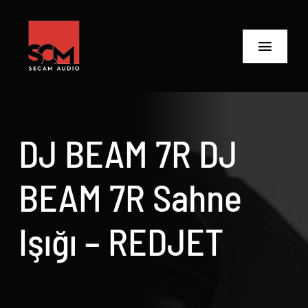
Skip
to
content
Toggle
Navigat
ANASAYFA
Ürünler
DJ BEAM 7R DJ
Biz Kimiz
BEAM 7R Sahne
Neler Yaptık
Işığı – REDJET
Neler Yapıyoruz?
İletişime Geç