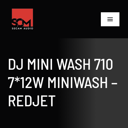
Skip
to
content
Toggle
Navigat
ANASAYFA
Ürünler
DJ MINI WASH 710
Biz Kimiz
7*12W MINIWASH –
Neler Yaptık
REDJET
Neler Yapıyoruz?
İletişime Geç