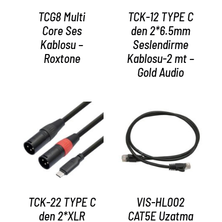
TCG8 Multi
TCK-12 TYPE C
Core Ses
den 2*6.5mm
Kablosu –
Seslendirme
Roxtone
Kablosu-2 mt –
Gold Audio
AYRINTILAR
AYRINTILAR
TCK-22 TYPE C
VIS-HL002
den 2*XLR
CAT5E Uzatma