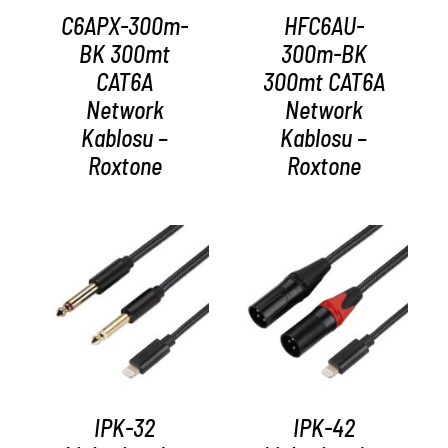
C6APX-300m-
HFC6AU-
BK 300mt
300m-BK
CAT6A
300mt CAT6A
Network
Network
Kablosu –
Kablosu –
Roxtone
Roxtone
AYRINTILAR
AYRINTILAR
IPK-32
IPK-42