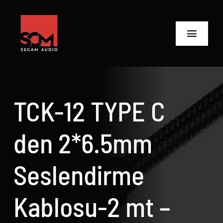
Skip
to
content
Toggle
Navigat
ANASAYFA
Ürünler
TCK-12 TYPE C
Biz Kimiz
den 2*6.5mm
Neler Yaptık
Seslendirme
Neler Yapıyoruz?
Kablosu-2 mt –
İletişime Geç