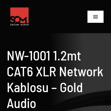
Skip
to
content
Toggle
Navigat
ANASAYFA
Ürünler
NW-1001 1.2mt
Biz Kimiz
CAT6 XLR Network
Neler Yaptık
Kablosu – Gold
Neler Yapıyoruz?
Audio
İletişime Geç