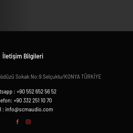
İletişim Bilgileri
alıdüzü Sokak No:9 Selçuklu/KONYA TÜRKİYE
sapp : +90 552 652 56 52
lefon: +90 332 251 10 70
l :
info@scmaudio.com