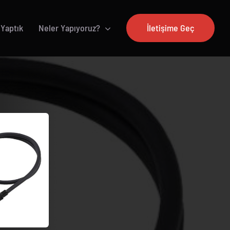
 Yaptık
Neler Yapıyoruz?
İletişime Geç