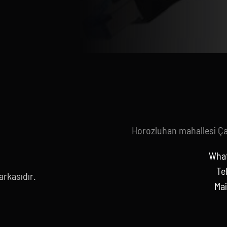
Horozluhan mahallesi Ç
What
Te
rkasıdır.
Mai