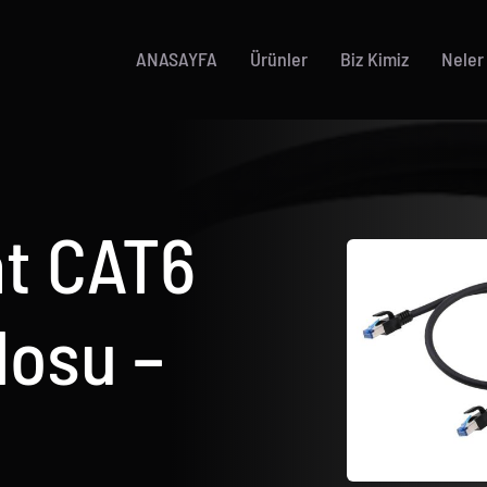
ANASAYFA
Ürünler
Biz Kimiz
Neler
t CAT6
losu –