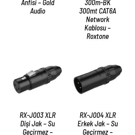
Anfisi – Gold
300m-BK
Audio
300mt CAT6A
Network
Kablosu –
Roxtone
AYRINTILAR
AYRINTILAR
RX-J003 XLR
RX-J004 XLR
Dişi Jak – Su
Erkek Jak – Su
Geçirmez –
Geçirmez –