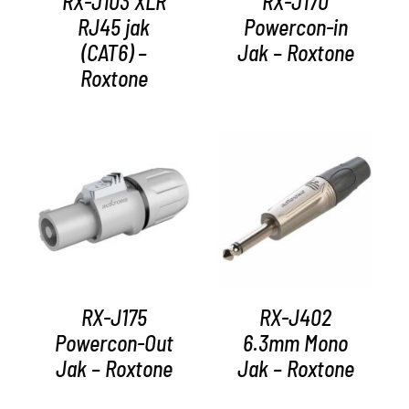
RX-J103 XLR
RX-J170
RJ45 jak
Powercon-in
(CAT6) –
Jak – Roxtone
Roxtone
AYRINTILAR
AYRINTILAR
RX-J175
RX-J402
Powercon-Out
6.3mm Mono
Jak – Roxtone
Jak – Roxtone