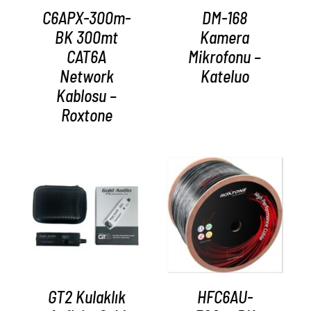
C6APX-300m-
DM-168
BK 300mt
Kamera
CAT6A
Mikrofonu –
Network
Kateluo
Kablosu –
Roxtone
AYRINTILAR
AYRINTILAR
GT2 Kulaklık
HFC6AU-