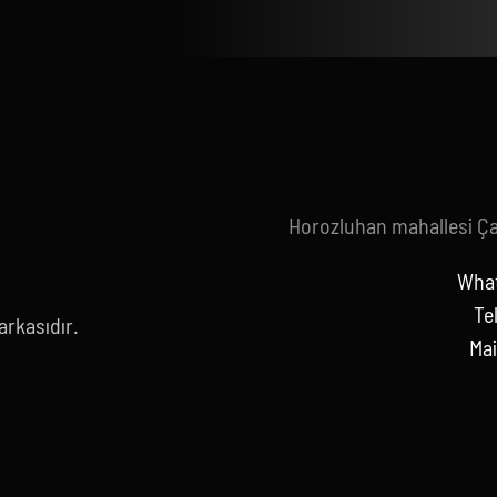
Horozluhan mahallesi Ç
What
Te
rkasıdır.
Mai