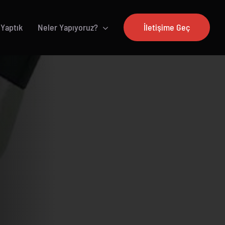
 Yaptık
Neler Yapıyoruz?
İletişime Geç