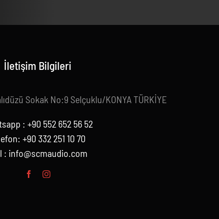
İletişim Bilgileri
alıdüzü Sokak No:9 Selçuklu/KONYA TÜRKİYE
sapp : +90 552 652 56 52
lefon: +90 332 251 10 70
l :
info@scmaudio.com