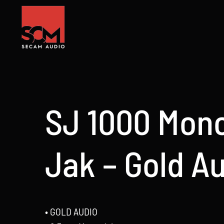
Skip
to
content
SJ 1000 Mono
Jak – Gold A
• GOLD AUDIO