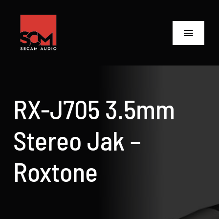
Skip
to
content
Toggle
Navigat
ANASAYFA
Ürünler
RX-J705 3.5mm
Biz Kimiz
Stereo Jak –
Neler Yaptık
Roxtone
Neler Yapıyoruz?
İletişime Geç