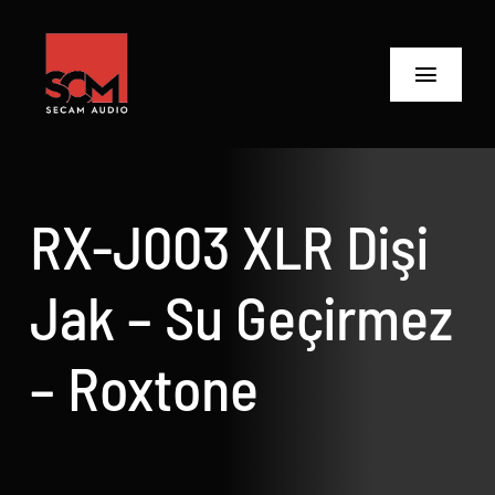
Skip
to
content
Toggle
Navigat
ANASAYFA
Ürünler
RX-J003 XLR Dişi
Biz Kimiz
Jak – Su Geçirmez
Neler Yaptık
– Roxtone
Neler Yapıyoruz?
İletişime Geç