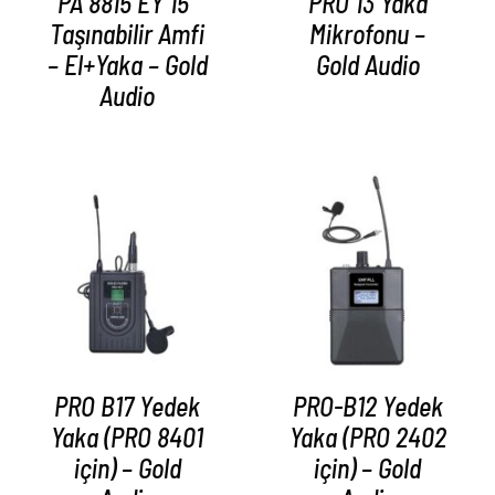
PA 8815 EY 15″
PRO 13 Yaka
Taşınabilir Amfi
Mikrofonu –
– El+Yaka – Gold
Gold Audio
Audio
AYRINTILAR
AYRINTILAR
PRO B17 Yedek
PRO-B12 Yedek
Yaka (PRO 8401
Yaka (PRO 2402
için) – Gold
için) – Gold