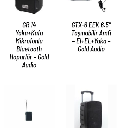
GR 14
GTX-6 EEK 6.5″
Yaka+Kafa
Taşınabilir Amfi
Mikrofonlu
– El+EL+Yaka –
Bluetooth
Gold Audio
Hoparlör – Gold
Audio
AYRINTILAR
AYRINTILAR