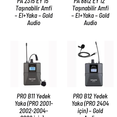
PA 2315 EY 15″
PA 8812 EY 12″
Taşınabilir Amfi
Taşınabilir Amfi
– El+Yaka – Gold
– El+Yaka – Gold
Audio
Audio
AYRINTILAR
AYRINTILAR
PRO B11 Yedek
PRO B12 Yedek
Yaka (PRO 2001-
Yaka (PRO 2404
2002-2004-
için) – Gold