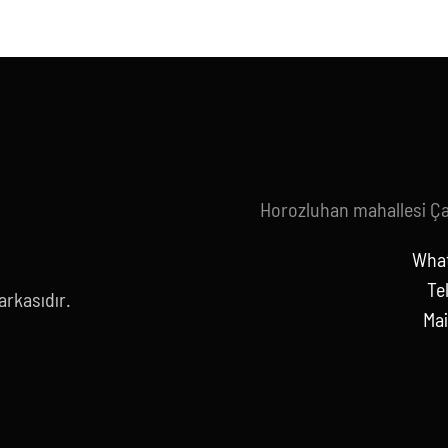
Horozluhan mahallesi Ç
What
Te
rkasıdır.
Mai