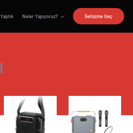
 Yaptık
Neler Yapıyoruz?
İletişime Geç
ı
AYRINTILAR
AYRINTILAR