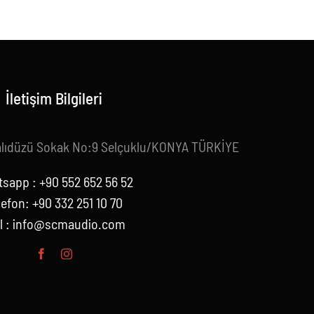
İletişim Bilgileri
alıdüzü Sokak No:9 Selçuklu/KONYA TÜRKİYE
sapp : +90 552 652 56 52
lefon: +90 332 251 10 70
l :
info@scmaudio.com