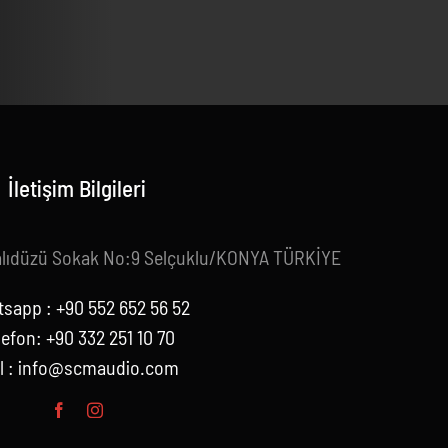
İletişim Bilgileri
alıdüzü Sokak No:9 Selçuklu/KONYA TÜRKİYE
sapp : +90 552 652 56 52
lefon: +90 332 251 10 70
l :
info@scmaudio.com