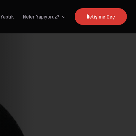
 Yaptık
Neler Yapıyoruz?
İletişime Geç