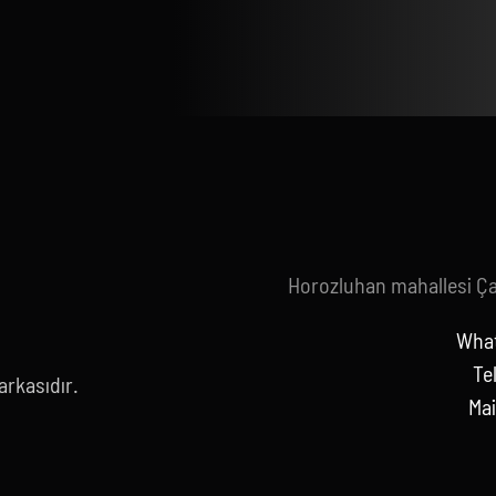
Horozluhan mahallesi Ç
What
Te
rkasıdır.
Mai