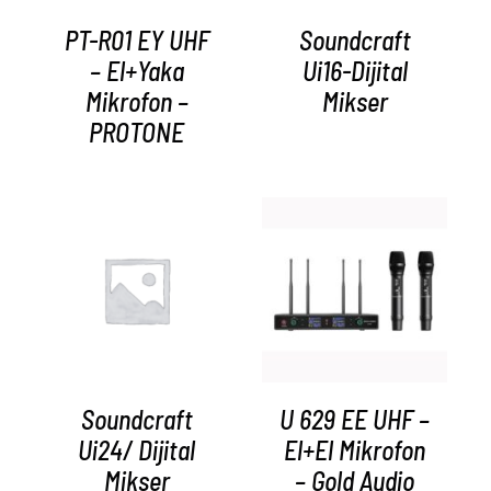
PT-R01 EY UHF
Soundcraft
– El+Yaka
Ui16-Dijital
Mikrofon –
Mikser
PROTONE
AYRINTILAR
AYRINTILAR
Soundcraft
U 629 EE UHF –
Ui24/ Dijital
El+El Mikrofon
Mikser
– Gold Audio