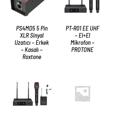
PS4MD5 5 Pin
PT-R01 EE UHF
XLR Sinyal
– El+El
Uzatıcı – Erkek
Mikrofon –
– Kasalı –
PROTONE
Roxtone
AYRINTILAR
AYRINTILAR