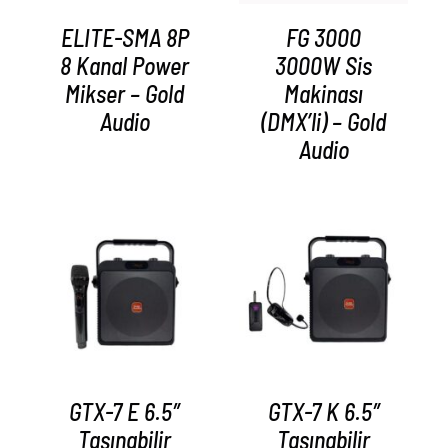
ELITE-SMA 8P
FG 3000
8 Kanal Power
3000W Sis
Mikser – Gold
Makinası
Audio
(DMX’li) – Gold
Audio
AYRINTILAR
AYRINTILAR
GTX-7 E 6.5″
GTX-7 K 6.5″
Taşınabilir
Taşınabilir