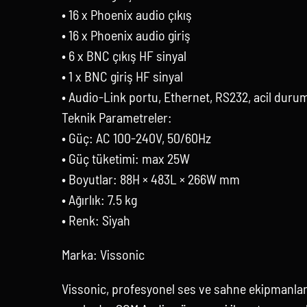
• 16 x Phoenix audio çıkış
• 16 x Phoenix audio giriş
• 6 x BNC çıkış HF sinyal
• 1 x BNC giriş HF sinyal
• Audio-Link portu, Ethernet, RS232, acil durum 
Teknik Parametreler:
• Güç: AC 100-240V, 50/60Hz
• Güç tüketimi: max 25W
• Boyutlar: 88H × 483L × 266W mm
• Ağırlık: 7.5 kg
• Renk: Siyah
Marka: Vissonic
Vissonic, profesyonel ses ve sahne ekipmanları