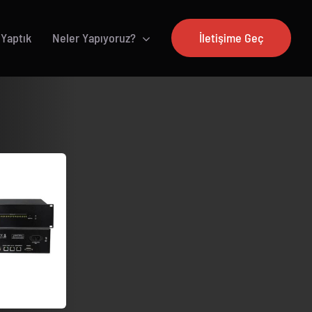
 Yaptık
Neler Yapıyoruz?
İletişime Geç