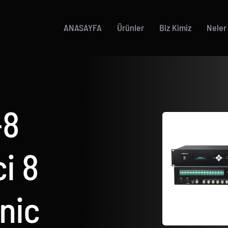
ANASAYFA
Ürünler
Biz Kimiz
Neler
-8
ci 8
nic