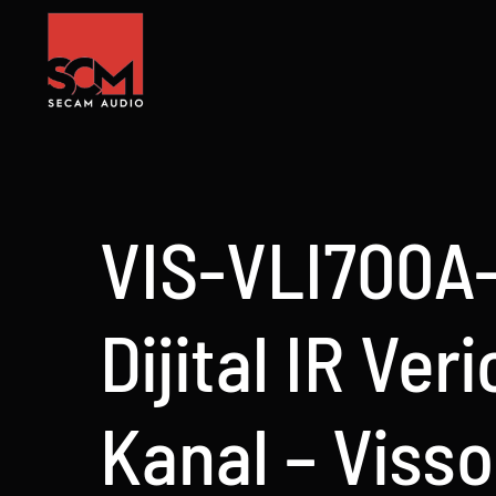
Skip
to
content
VIS-VLI700A
Dijital IR Veri
Kanal – Visso