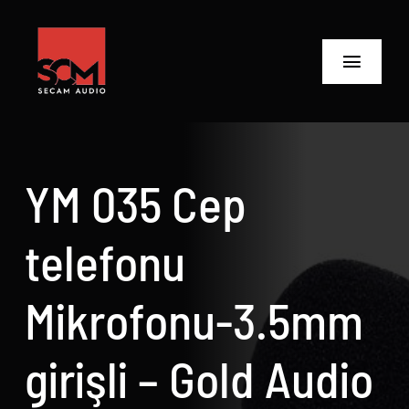
Skip
to
content
Toggle
Navigat
ANASAYFA
Ürünler
YM 035 Cep
Biz Kimiz
telefonu
Neler Yaptık
Mikrofonu-3.5mm
Neler Yapıyoruz?
girişli – Gold Audio
İletişime Geç