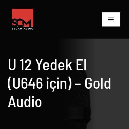
Skip
to
content
Toggle
Navigat
ANASAYFA
Ürünler
U 12 Yedek El
Biz Kimiz
(U646 için) – Gold
Neler Yaptık
Audio
Neler Yapıyoruz?
İletişime Geç