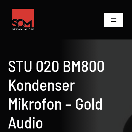
Skip
to
content
Toggle
Navigat
ANASAYFA
Ürünler
STU 020 BM800
Biz Kimiz
Kondenser
Neler Yaptık
Mikrofon – Gold
Neler Yapıyoruz?
Audio
İletişime Geç