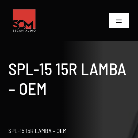
Skip
to
content
Toggle
Navigat
ANASAYFA
Ürünler
SPL-15 15R LAMBA
Biz Kimiz
– OEM
Neler Yaptık
Neler Yapıyoruz?
İletişime Geç
SPL-15 15R LAMBA – OEM