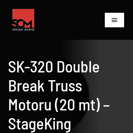
Skip
to
content
Toggle
Navigat
ANASAYFA
Ürünler
SK-320 Double
Biz Kimiz
Break Truss
Neler Yaptık
Motoru (20 mt) –
Neler Yapıyoruz?
StageKing
İletişime Geç