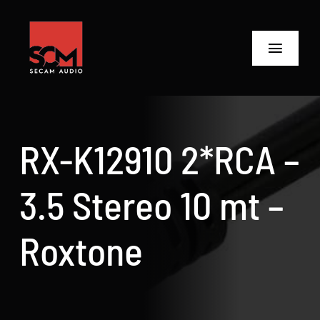
Skip
to
content
Toggle
Navigat
ANASAYFA
Ürünler
RX-K12910 2*RCA –
Biz Kimiz
3.5 Stereo 10 mt –
Neler Yaptık
Roxtone
Neler Yapıyoruz?
İletişime Geç