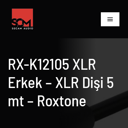
Skip
to
content
Toggle
Navigat
ANASAYFA
Ürünler
RX-K12105 XLR
Biz Kimiz
Erkek – XLR Dişi 5
Neler Yaptık
mt – Roxtone
Neler Yapıyoruz?
İletişime Geç