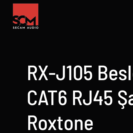
Skip
to
content
RX-J105 Besl
CAT6 RJ45 Ş
Roxtone