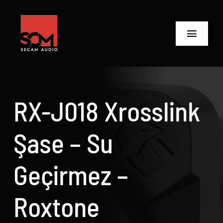
Skip
to
content
Toggle
Navigat
ANASAYFA
Ürünler
RX-J018 Xrosslink
Biz Kimiz
Şase – Su
Neler Yaptık
Geçirmez –
Neler Yapıyoruz?
Roxtone
İletişime Geç