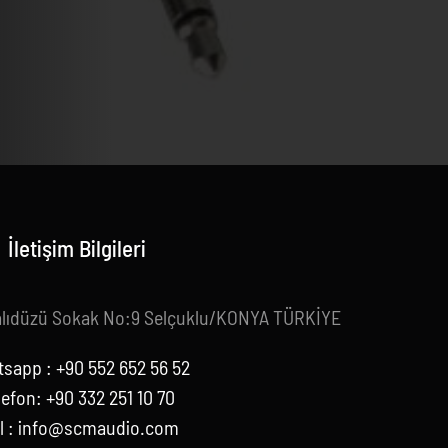
İletişim Bilgileri
alıdüzü Sokak No:9 Selçuklu/KONYA TÜRKİYE
sapp : +90 552 652 56 52
lefon: +90 332 251 10 70
l :
info@scmaudio.com