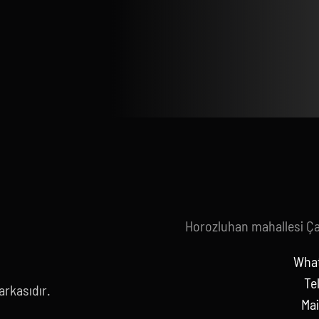
Horozluhan mahallesi Ç
What
Te
rkasıdır.
Mai