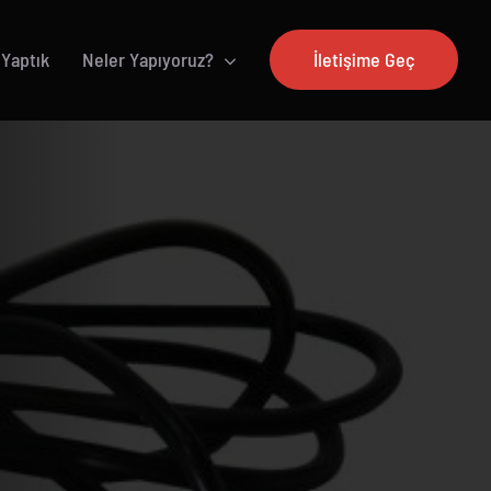
 Yaptık
Neler Yapıyoruz?
İletişime Geç