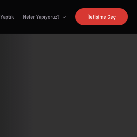
 Yaptık
Neler Yapıyoruz?
İletişime Geç