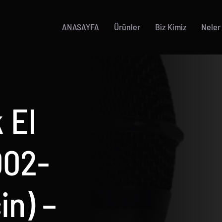
ANASAYFA
Ürünler
Biz Kimiz
Neler
 El
002-
in) –