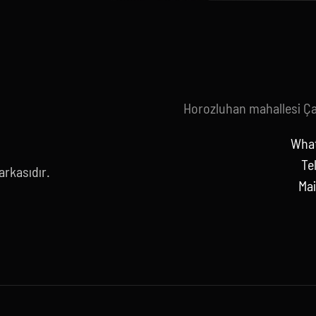
Horozluhan mahallesi Ç
What
Te
rkasıdır.
Mai