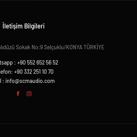
İletişim Bilgileri
alıdüzü Sokak No:9 Selçuklu/KONYA TÜRKİYE
sapp : +90 552 652 56 52
lefon: +90 332 251 10 70
l :
info@scmaudio.com