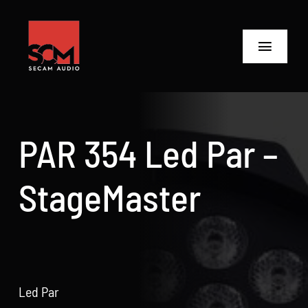
Skip
to
content
Toggle
Navigat
ANASAYFA
Ürünler
PAR 354 Led Par –
Biz Kimiz
StageMaster
Neler Yaptık
Neler Yapıyoruz?
İletişime Geç
Led Par