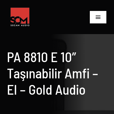
Skip
to
content
Toggle
Navigat
ANASAYFA
Ürünler
PA 8810 E 10″
Biz Kimiz
Taşınabilir Amfi –
Neler Yaptık
El – Gold Audio
Neler Yapıyoruz?
İletişime Geç