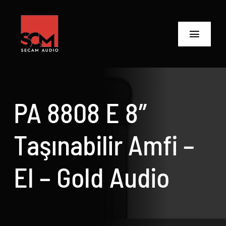
Skip
to
content
Toggle
Navigat
ANASAYFA
Ürünler
PA 8808 E 8″
Biz Kimiz
Taşınabilir Amfi –
Neler Yaptık
El – Gold Audio
Neler Yapıyoruz?
İletişime Geç