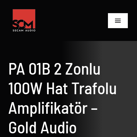
Skip
to
content
Toggle
Navigat
ANASAYFA
Ürünler
PA 01B 2 Zonlu
Biz Kimiz
100W Hat Trafolu
Neler Yaptık
Amplifikatör –
Neler Yapıyoruz?
Gold Audio
İletişime Geç