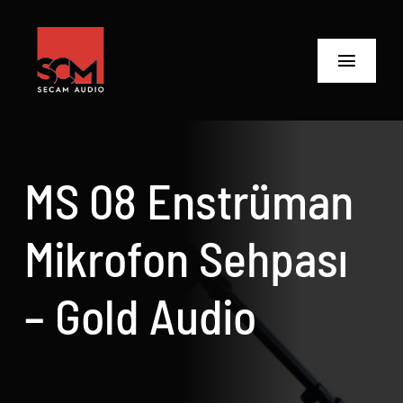
Skip
to
content
Toggle
Navigat
ANASAYFA
Ürünler
MS 08 Enstrüman
Biz Kimiz
Mikrofon Sehpası
Neler Yaptık
– Gold Audio
Neler Yapıyoruz?
İletişime Geç