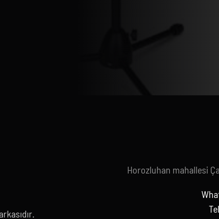
Horozluhan mahallesi Ç
What
Te
rkasıdır.