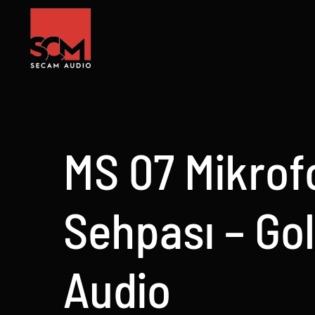
Skip
to
content
MS 07 Mikrof
Sehpası – Go
Audio