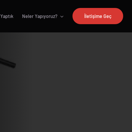
 Yaptık
Neler Yapıyoruz?
İletişime Geç