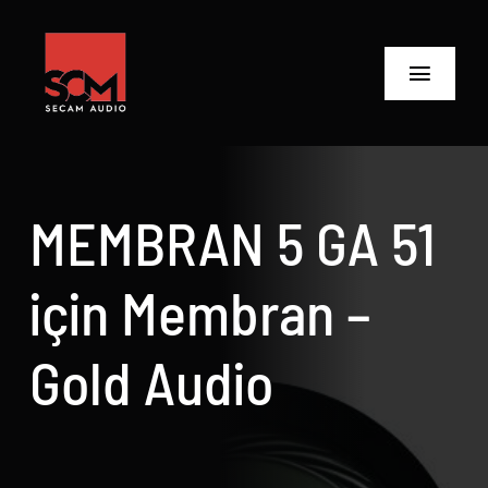
Skip
to
content
Toggle
Navigat
ANASAYFA
Ürünler
MEMBRAN 5 GA 51
Biz Kimiz
için Membran –
Neler Yaptık
Gold Audio
Neler Yapıyoruz?
İletişime Geç