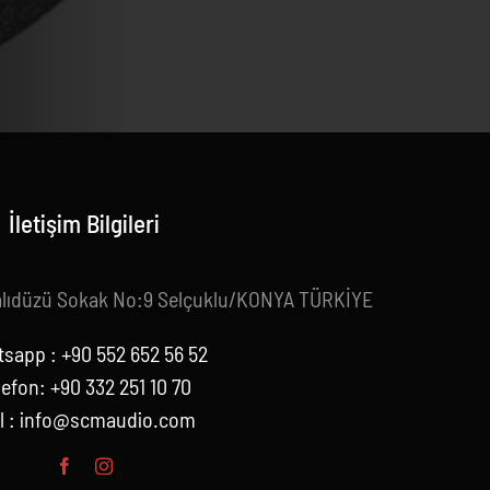
İletişim Bilgileri
alıdüzü Sokak No:9 Selçuklu/KONYA TÜRKİYE
sapp : +90 552 652 56 52
lefon: +90 332 251 10 70
l :
info@scmaudio.com