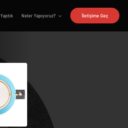
 Yaptık
Neler Yapıyoruz?
İletişime Geç