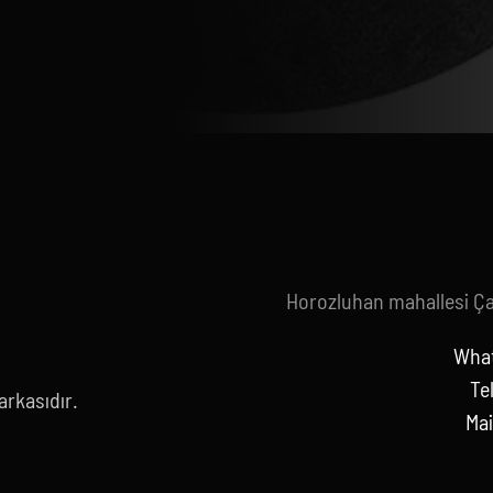
Horozluhan mahallesi Ç
What
Te
rkasıdır.
Mai