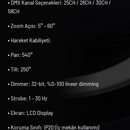
• DMX Kanal Seçenekleri: 25CH / 26CH / 30CH /
58CH
• Zoom Açısı: 5° – 60°
• Hareket Kabiliyeti:
• Pan: 540°
• Tilt: 250°
• Dimmer: 32-bit, %0–100 lineer dimming
• Strobe: 1 – 30 Hz
• Ekran: LCD Display
• Koruma Sınıfı: IP20 (İç mekân kullanımı)