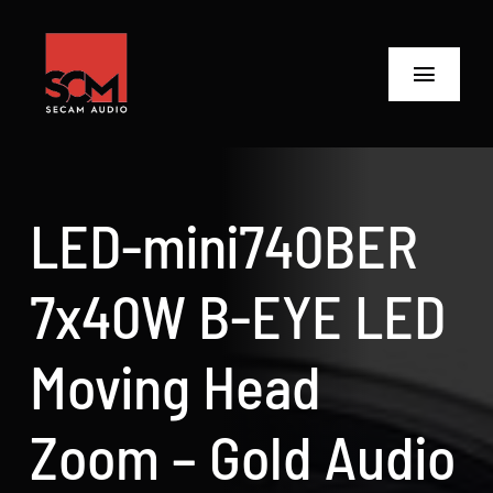
Skip
to
content
Toggle
Navigat
ANASAYFA
Ürünler
LED-mini740BER
Biz Kimiz
7x40W B-EYE LED
Neler Yaptık
Moving Head
Neler Yapıyoruz?
Zoom – Gold Audio
İletişime Geç