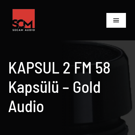
Skip
to
content
Toggle
Navigat
ANASAYFA
Ürünler
KAPSUL 2 FM 58
Biz Kimiz
Kapsülü – Gold
Neler Yaptık
Audio
Neler Yapıyoruz?
İletişime Geç