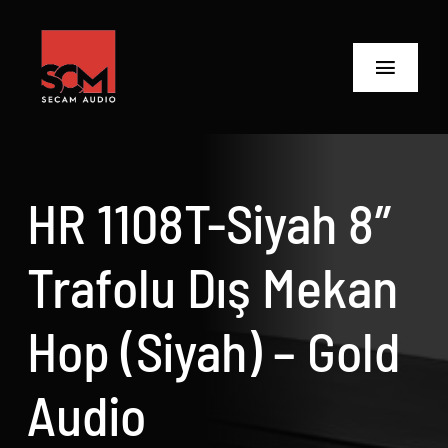
Skip
to
content
Toggle
Navigat
ANASAYFA
Ürünler
HR 1108T-Siyah 8″
Biz Kimiz
Trafolu Dış Mekan
Neler Yaptık
Hop (Siyah) – Gold
Neler Yapıyoruz?
Audio
İletişime Geç