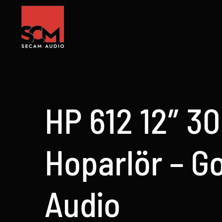
Skip
to
content
HP 612 12″ 3
Hoparlör – G
Audio