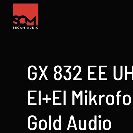
Skip
to
content
GX 832 EE UH
El+El Mikrofo
Gold Audio