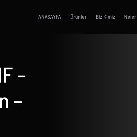
ANASAYFA
Ürünler
Biz Kimiz
Neler
F –
n –