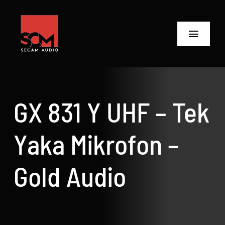
Skip
to
content
Toggle
Navigat
ANASAYFA
Ürünler
GX 831 Y UHF – Tek
Biz Kimiz
Yaka Mikrofon –
Neler Yaptık
Gold Audio
Neler Yapıyoruz?
İletişime Geç