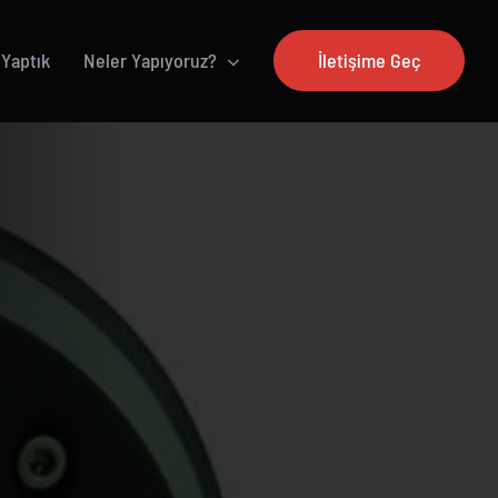
 Yaptık
Neler Yapıyoruz?
İletişime Geç