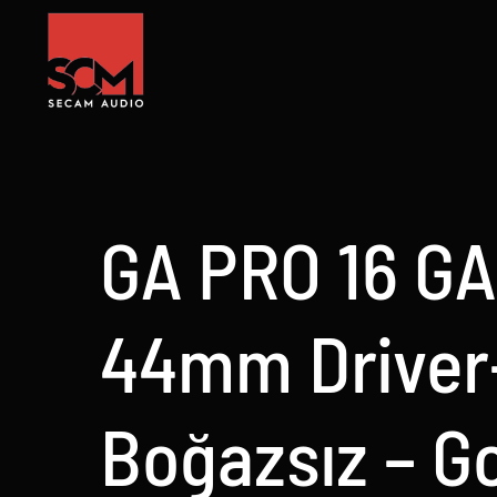
Skip
to
content
GA PRO 16 GA
44mm Driver
Boğazsız – G