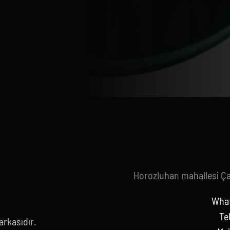
Horozluhan mahallesi Ç
What
Te
rkasıdır.