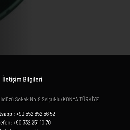
İletişim Bilgileri
alıdüzü Sokak No:9 Selçuklu/KONYA TÜRKİYE
sapp : +90 552 652 56 52
lefon: +90 332 251 10 70