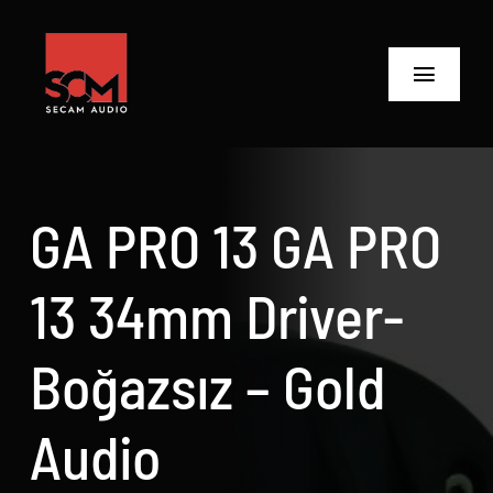
Skip
to
content
Toggle
Navigat
ANASAYFA
Ürünler
GA PRO 13 GA PRO
Biz Kimiz
13 34mm Driver-
Neler Yaptık
Boğazsız – Gold
Neler Yapıyoruz?
Audio
İletişime Geç