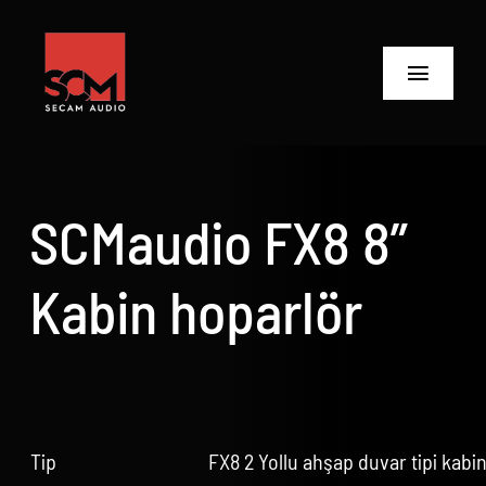
Skip
to
content
Toggle
Navigat
ANASAYFA
Ürünler
SCMaudio FX8 8”
Biz Kimiz
Kabin hoparlör
Neler Yaptık
Neler Yapıyoruz?
İletişime Geç
Tip
FX8 2 Yollu ahşap duvar tipi kabi