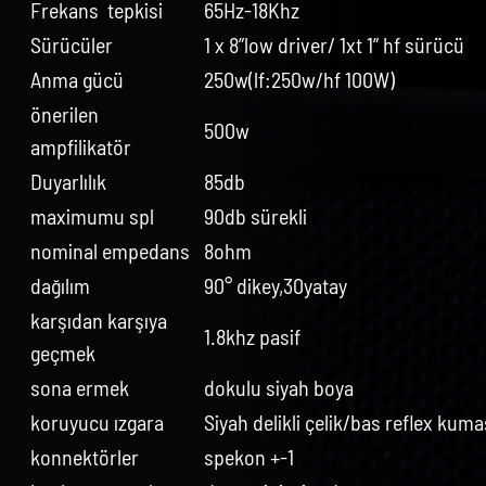
Frekans tepkisi
65Hz-18Khz
Sürücüler
1 x 8”low driver/ 1xt 1” hf sürücü
Anma gücü
250w(lf:250w/hf 100W)
önerilen
500w
ampfilikatör
Duyarlılık
85db
maximumu spl
90db sürekli
nominal empedans
8ohm
dağılım
90° dikey,30yatay
karşıdan karşıya
1.8khz pasif
geçmek
sona ermek
dokulu siyah boya
koruyucu ızgara
Siyah delikli çelik/bas reflex kuma
konnektörler
spekon +-1