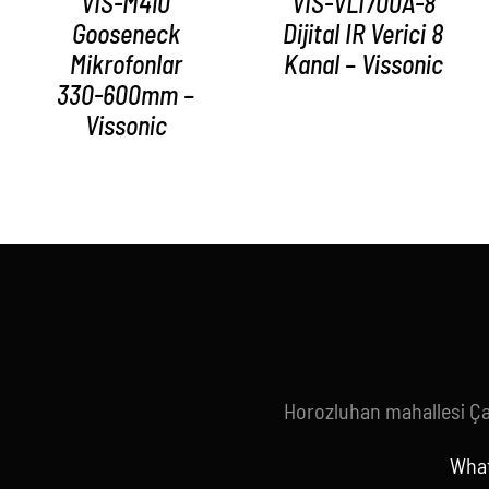
VIS-M410
VIS-VLI700A-8
Gooseneck
Dijital IR Verici 8
Mikrofonlar
Kanal – Vissonic
330-600mm –
Vissonic
Horozluhan mahallesi Ç
What