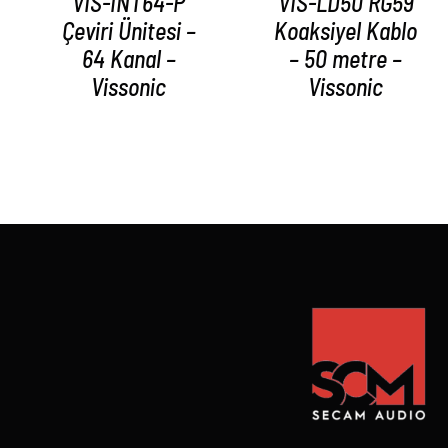
VIS-INT64-P
VIS-LD50 RG59
Çeviri Ünitesi –
Koaksiyel Kablo
64 Kanal –
– 50 metre –
Vissonic
Vissonic