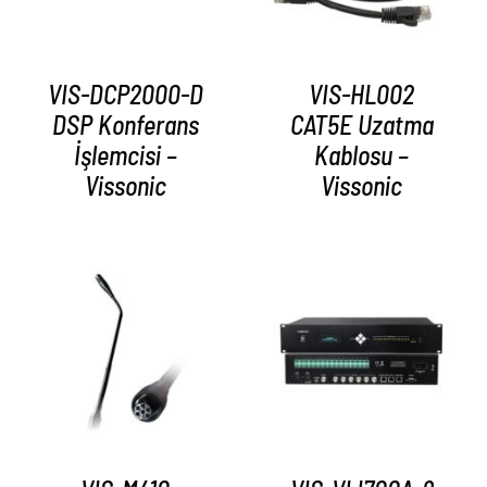
VIS-DCP2000-D
VIS-HL002
DSP Konferans
CAT5E Uzatma
İşlemcisi –
Kablosu –
Vissonic
Vissonic
AYRINTILAR
AYRINTILAR