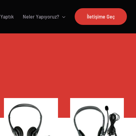
 Yaptık
Neler Yapıyoruz?
İletişime Geç
AYRINTILAR
AYRINTILAR