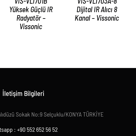
VIS-VLI701B
VIS-VLI703A-8
Yüksek Güçlü IR
Dijital IR Alıcı 8
Radyatör –
Kanal – Vissonic
Vissonic
İletişim Bilgileri
alıdüzü Sokak No:9 Selçuklu/KONYA TÜRKİYE
sapp : +90 552 652 56 52