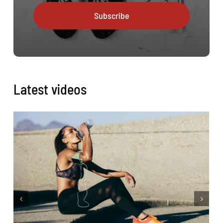
Subscribe
Latest videos
L
g