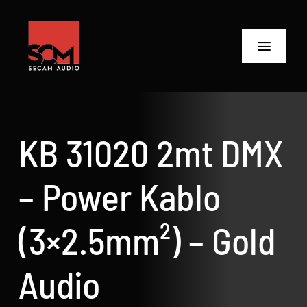
Skip
to
content
Toggle
Navigat
ANASAYFA
Ürünler
KB 31020 2mt DMX
Biz Kimiz
– Power Kablo
Neler Yaptık
(3×2.5mm²) – Gold
Neler Yapıyoruz?
Audio
İletişime Geç